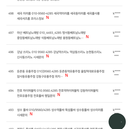
498
세곡 미러룸 010-9560-4285 세곡역미러룸 세곡동미러룸 세곡풀사롱
k****
N
***
세곡셔츠룸 초이스정보
497
마산 베트남노래방 010_4493_4285 명서동베트남노래방
k****
N
***
중앙동베트남노래방 석동베트남노래방 용원동베트남노…
496
강남 쓰리노 010 9560 4285 강남역쓰리노 역삼동쓰리노 논현동쓰리노
k****
N
***
신사동쓰리노 시세문의
495
둔촌동 유흥주점 O1O]9560.4285 둔촌동역유흥주점 올림픽대로유흥주점
k****
N
***
암사동유흥주점 강동구유흥주점 위치…
494
천호 하이퍼블릭 010.9560.4285 천호역하이퍼블릭 강동하이퍼블릭
k****
N
***
천호유흥주점 천호풀싸 평일문의
493
성수 풀싸 010/9560/4285 성수역풀싸 뚝섬풀싸 성수동풀싸 성수미러룸
k****
N
***
시세문의