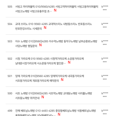
505
서빙고 하이퍼블릭 010/9560/4285 서빙고역하이퍼블릭 서빙고동하이퍼블릭
k****
N
***
서빙고노래방 서빙고유흥주점 초…
504
교대 쓰리노 010·9560·4285 교대역쓰리노 내방동쓰리노 반포동쓰리노
k****
N
***
반포한강쓰리노 시세문의
503
이수 노래방 O1O]9560]4285 이수역노래방 동작구노래방 남부순환로노래방
k****
N
***
사당노래방 평일문의
502
시청 가라오케 010 9560 4285 시청역가라오케 소공동가라오케
k****
N
***
남대문시장가라오케 서소문동가라오케 할인문…
501
양재 가라오케 010]9560 4285 양재역가라오케 내곡동가라오케
k****
N
***
서초동가라오케 개포동가라오케 예약문의
500
서초 노래방 010]9560]4285 서초역노래방 교대동노래방 서리풀노래방
k****
N
***
서초동노래방 위치안내
499
진해 베트남노래방 O1O 4493 4285 중앙동베트남노래방 석동베트남노래방
k****
N
***
용원동베트남노래방 상남동베트남노…